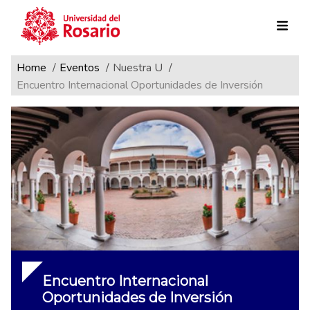
Ruta de navegación
Pasar al contenido principal
Home
Eventos
Nuestra U
Encuentro Internacional Oportunidades de Inversión
Encuentro Internacional
Oportunidades de Inversión