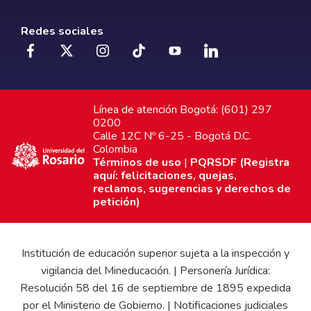
Redes sociales
Línea de atención Bogotá: (601) 297
0200
Calle 12C Nº 6-25 - Bogotá D.C.
Colombia
Términos de uso
|
PQRSDF (Registra
aquí: felicitaciones, quejas,
reclamos, sugerencias y derechos de
petición)
Institución de educación superior sujeta a la inspección y
vigilancia del Mineducación. | Personería Jurídica:
Resolución 58 del 16 de septiembre de 1895 expedida
por el Ministerio de Gobierno. | Notificaciones judiciales