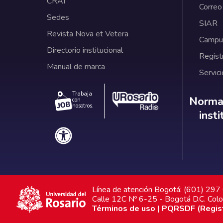
CRAI
Correo
Sedes
SIAR
Revista Nova et Vetera
Campus
Directorio institucional
Regist
Manual de marca
Servici
Trabaja
Norm
Normat
con
nosotros.
inst
Línea de atención Bogotá: (601) 29
Calle 12C Nº 6-25 - Bogotá D.C. Col
Términos de uso
|
PQRSDF (Registr