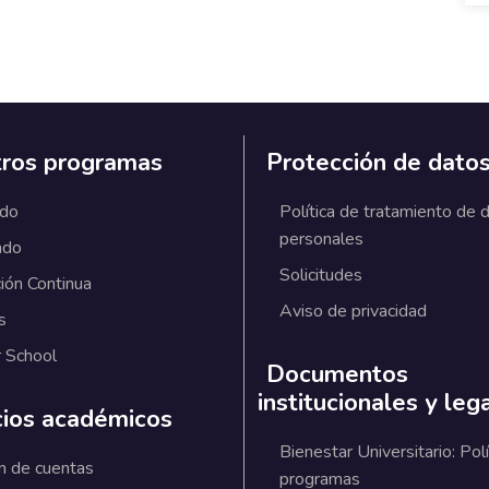
ros programas
Protección de dato
ado
Política de tratamiento de 
personales
ado
Solicitudes
ión Continua
Aviso de privacidad
s
 School
Documentos
institucionales y leg
cios académicos
Bienestar Universitario: Polí
n de cuentas
programas