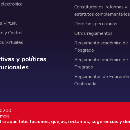
 electrónico
Constituciones, reformas y
estatutos complementarios
 Virtual
Derechos pecuniarios
ro y Control
Otros reglamentos
os Virtuales
Reglamento académico de
Posgrado
ativas y políticas institucionales
ivas y políticas
Reglamento académico de
itucionales
Pregrado
Reglamentos de Educación
Continuada
7 0200
ombia
a aquí: felicitaciones, quejas, reclamos, sugerencias y de