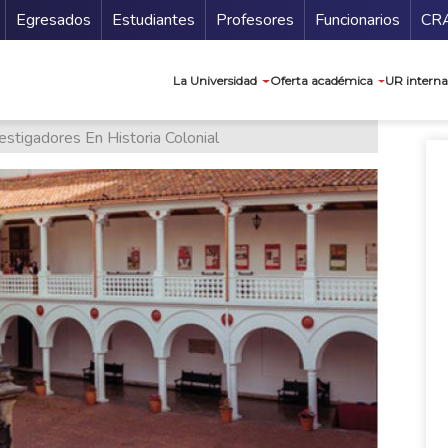
Secundario
Gu
Egresados
Estudiantes
Profesores
Funcionarios
CR
Navegación prin
La Universidad
Oferta académica
UR interna
stigadores En Historia Colonial