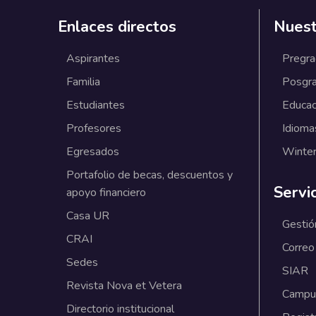
Enlaces directos
Nuest
Aspirantes
Pregr
Familia
Posgr
Estudiantes
Educac
Profesores
Idioma
Egresados
Winter
Portafolio de becas, descuentos y
Servi
apoyo financiero
Casa UR
Gestió
CRAI
Correo
Sedes
SIAR
Revista Nova et Vetera
Campus
Directorio institucional