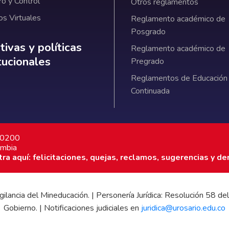
ro y Control
Otros reglamentos
os Virtuales
Reglamento académico de
Posgrado
ativas y políticas institucionales
ivas y políticas
Reglamento académico de
itucionales
Pregrado
Reglamentos de Educación
Continuada
7 0200
ombia
a aquí: felicitaciones, quejas, reclamos, sugerencias y de
 vigilancia del Mineducación. | Personería Jurídica: Resolución 58
Gobierno. | Notificaciones judiciales en
juridica@urosario.edu.co