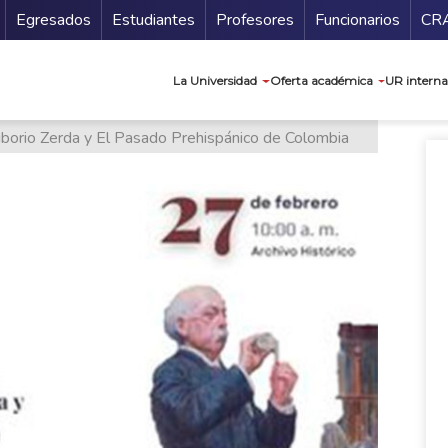
Secundario
Gu
Egresados
Estudiantes
Profesores
Funcionarios
CR
Navegación prin
La Universidad
Oferta académica
UR interna
iborio Zerda y El Pasado Prehispánico de Colombia