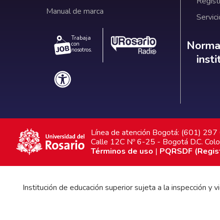
Regist
Manual de marca
Servici
Trabaja
Norm
Normat
con
nosotros.
inst
Línea de atención Bogotá: (601) 29
Calle 12C Nº 6-25 - Bogotá D.C. Col
Términos de uso
|
PQRSDF (Registr
Institución de educación superior sujeta a la inspección y