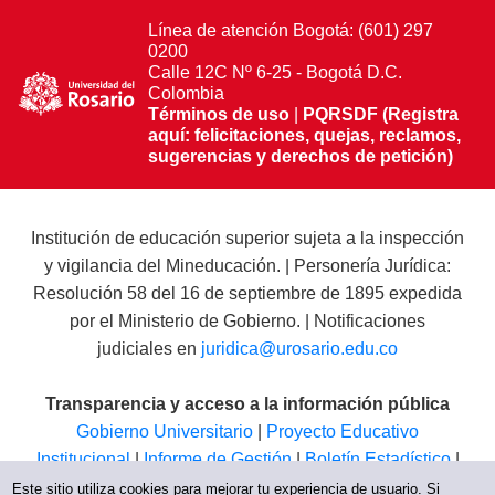
Línea de atención Bogotá: (601) 297
0200
Calle 12C Nº 6-25 - Bogotá D.C.
Colombia
Términos de uso
|
PQRSDF (Registra
aquí: felicitaciones, quejas, reclamos,
sugerencias y derechos de petición)
Institución de educación superior sujeta a la inspección
y vigilancia del Mineducación. | Personería Jurídica:
Resolución 58 del 16 de septiembre de 1895 expedida
por el Ministerio de Gobierno. | Notificaciones
judiciales en
juridica@urosario.edu.co
Transparencia y acceso a la información pública
Gobierno Universitario
|
Proyecto Educativo
Institucional
|
Informe de Gestión
|
Boletín Estadístico
|
Régimen Tributario
|
Estados Financieros
|
Código de
Este sitio utiliza cookies para mejorar tu experiencia de usuario. Si