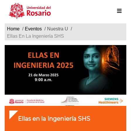
Ruta de navegación
Pasar al contenido principal
Home
Eventos
Nuestra U
Ellas En La Ingeniería SHS
Ellas en la Ingeniería SHS