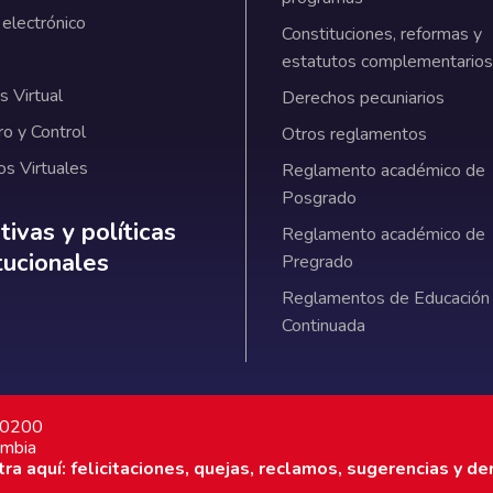
 electrónico
Constituciones, reformas y
estatutos complementarios
 Virtual
Derechos pecuniarios
ro y Control
Otros reglamentos
os Virtuales
Reglamento académico de
Posgrado
ativas y políticas institucionales
ivas y políticas
Reglamento académico de
itucionales
Pregrado
Reglamentos de Educación
Continuada
7 0200
ombia
a aquí: felicitaciones, quejas, reclamos, sugerencias y de