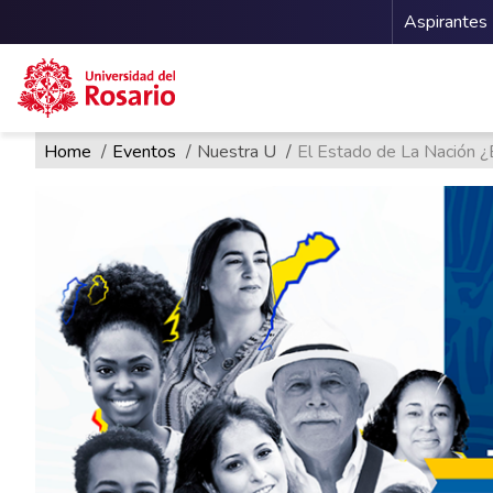
Menu 
Aspirantes
Ruta de navegación
Pasar al contenido principal
Home
Eventos
Nuestra U
El Estado de La Nación ¿