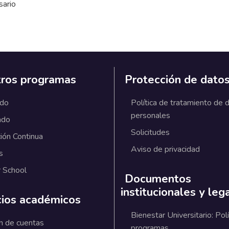
sario
ros programas
Protección de dato
ado
Política de tratamiento de 
personales
ado
Solicitudes
ión Continua
Aviso de privacidad
s
 School
Documentos
institucionales y leg
cios académicos
Bienestar Universitario: Polí
n de cuentas
programas