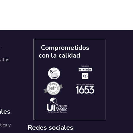
s
Comprometidos
con la calidad
datos
ales
tica y
Redes sociales