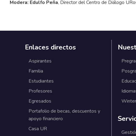
Modera: Edulfo Peña
, Director del Centro de Diálogo URo
Enlaces directos
Nuest
Aspirantes
Pregr
Familia
Posgr
Estudiantes
Educac
Profesores
Idioma
Egresados
Winter
Portafolio de becas, descuentos y
Servi
apoyo financiero
Casa UR
Gestió