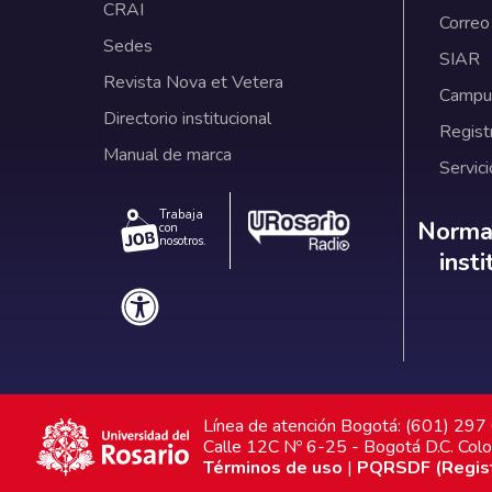
CRAI
Correo
Sedes
SIAR
Revista Nova et Vetera
Campus
Directorio institucional
Regist
Manual de marca
Servici
Trabaja
Norm
Normat
con
nosotros.
inst
Línea de atención Bogotá: (601) 29
Calle 12C Nº 6-25 - Bogotá D.C. Col
Términos de uso
|
PQRSDF (Registr