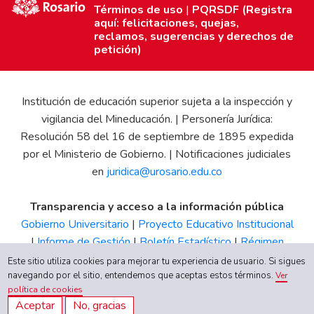
Términos de uso
|
PQRSDF (Registra
aquí: felicitaciones, quejas,
reclamos, sugerencias y derechos de
petición)
Institución de educación superior sujeta a la inspección y
vigilancia del Mineducación. | Personería Jurídica:
Resolución 58 del 16 de septiembre de 1895 expedida
por el Ministerio de Gobierno. | Notificaciones judiciales
en
juridica@urosario.edu.co
Transparencia y acceso a la información pública
Gobierno Universitario
|
Proyecto Educativo Institucional
|
Informe de Gestión
|
Boletín Estadístico
|
Régimen
Tributario
|
Estados Financieros
|
Código de Ética
|
Canal
Este sitio utiliza cookies para mejorar tu experiencia de usuario. Si sigues
navegando por el sitio, entendemos que aceptas estos términos.
de Integridad UR
Ver
política de cookies
Aceptar
No, gracias