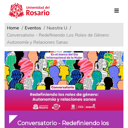
Ruta de navegación
Pasar al contenido principal
Home
Eventos
Nuestra U
Conversatorio - Redefiniendo Los Roles de Género:
Autonomía y Relaciones Sanas
Conversatorio - Redefiniendo los