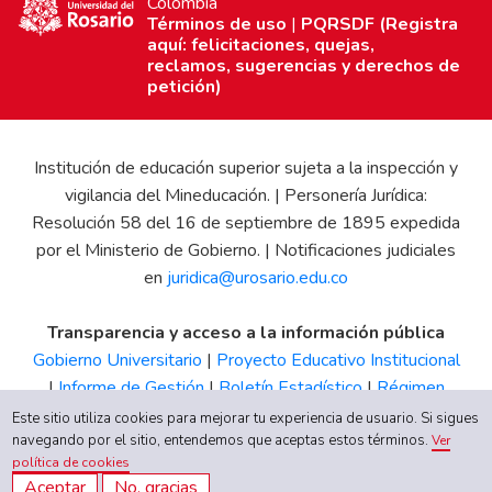
Colombia
Términos de uso
|
PQRSDF (Registra
aquí: felicitaciones, quejas,
reclamos, sugerencias y derechos de
petición)
Institución de educación superior sujeta a la inspección y
vigilancia del Mineducación. | Personería Jurídica:
Resolución 58 del 16 de septiembre de 1895 expedida
por el Ministerio de Gobierno. | Notificaciones judiciales
en
juridica@urosario.edu.co
Transparencia y acceso a la información pública
Gobierno Universitario
|
Proyecto Educativo Institucional
|
Informe de Gestión
|
Boletín Estadístico
|
Régimen
Tributario
|
Estados Financieros
|
Código de Ética
|
Canal
Este sitio utiliza cookies para mejorar tu experiencia de usuario. Si sigues
de Integridad UR
navegando por el sitio, entendemos que aceptas estos términos.
Ver
política de cookies
Aceptar
No, gracias