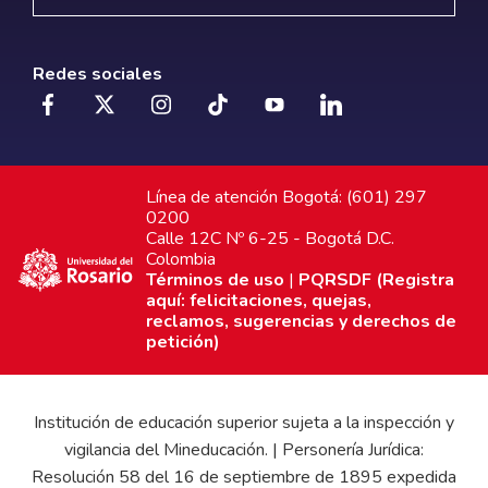
Redes sociales
Línea de atención Bogotá: (601) 297
0200
Calle 12C Nº 6-25 - Bogotá D.C.
Colombia
Términos de uso
|
PQRSDF (Registra
aquí: felicitaciones, quejas,
reclamos, sugerencias y derechos de
petición)
Institución de educación superior sujeta a la inspección y
vigilancia del Mineducación. | Personería Jurídica:
Resolución 58 del 16 de septiembre de 1895 expedida