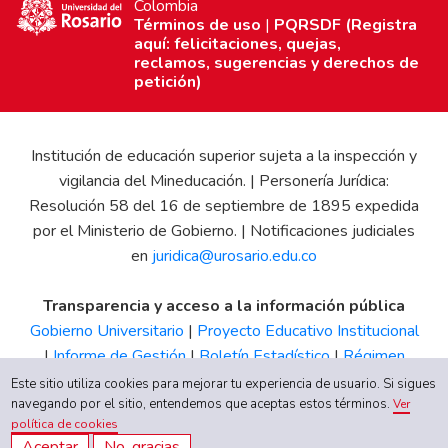
Colombia
Términos de uso
|
PQRSDF (Registra
aquí: felicitaciones, quejas,
reclamos, sugerencias y derechos de
petición)
Institución de educación superior sujeta a la inspección y
vigilancia del Mineducación. | Personería Jurídica:
Resolución 58 del 16 de septiembre de 1895 expedida
por el Ministerio de Gobierno. | Notificaciones judiciales
en
juridica@urosario.edu.co
Transparencia y acceso a la información pública
Gobierno Universitario
|
Proyecto Educativo Institucional
|
Informe de Gestión
|
Boletín Estadístico
|
Régimen
Tributario
|
Estados Financieros
|
Código de Ética
|
Canal
Este sitio utiliza cookies para mejorar tu experiencia de usuario. Si sigues
de Integridad UR
navegando por el sitio, entendemos que aceptas estos términos.
Ver
política de cookies
Aceptar
No, gracias