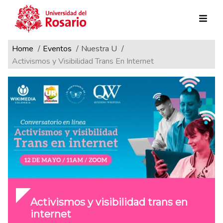
Ruta de navegación
Pasar al contenido principal
Home
Eventos
Nuestra U
Activismos y Visibilidad Trans En Internet
Activismos y visibilidad trans en
internet