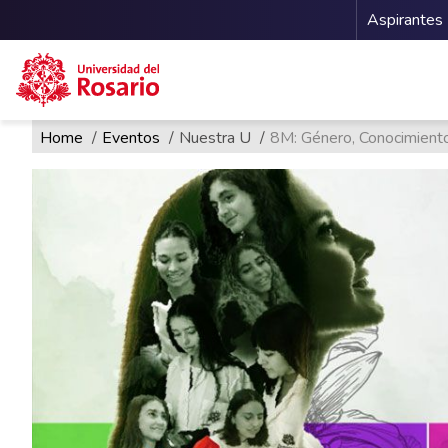
Menu 
Aspirantes
Ruta de navegación
Pasar al contenido principal
Home
Eventos
Nuestra U
8M: Género, Conocimiento