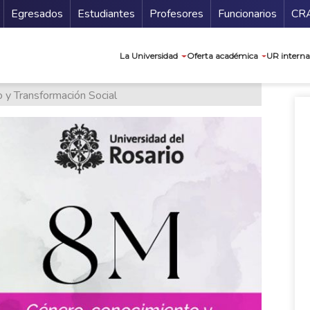
Secundario
Gu
Egresados
Estudiantes
Profesores
Funcionarios
CR
Navegación prin
La Universidad
Oferta académica
UR interna
 y Transformación Social