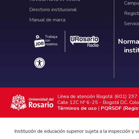
Campus
Directorio institucional
Regist
Manual de marca
Servici
Trabaja
Norm
Normat
con
nosotros.
inst
Línea de atención Bogotá: (601) 29
Calle 12C Nº 6-25 - Bogotá D.C. Col
Términos de uso
|
PQRSDF (Registr
Institución de educación superior sujeta a la inspección y