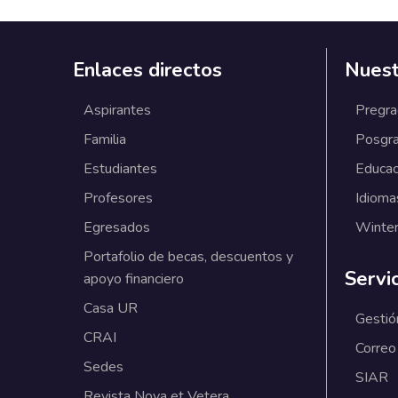
Enlaces directos
Nuest
Aspirantes
Pregr
Familia
Posgr
Estudiantes
Educac
Profesores
Idioma
Egresados
Winter
Portafolio de becas, descuentos y
Servi
apoyo financiero
Casa UR
Gestió
CRAI
Correo
Sedes
SIAR
Revista Nova et Vetera