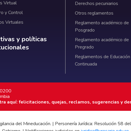
 Virtual
Derechos pecuniarios
ro y Control
Otros reglamentos
os Virtuales
Reglamento académico de
Posgrado
ativas y políticas institucionales
ivas y políticas
Reglamento académico de
itucionales
Pregrado
Reglamentos de Educación
Continuada
7 0200
ombia
a aquí: felicitaciones, quejas, reclamos, sugerencias y de
 vigilancia del Mineducación. | Personería Jurídica: Resolución 58