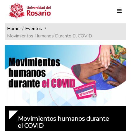
Ruta de navegación
Pasar al contenido principal
Home
Eventos
Movimientos Humanos Durante El COVID
Movimientos humanos durante
el COVID