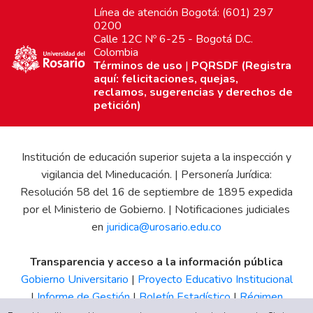
Línea de atención Bogotá: (601) 297
0200
Calle 12C Nº 6-25 - Bogotá D.C.
Colombia
Términos de uso
|
PQRSDF (Registra
aquí: felicitaciones, quejas,
reclamos, sugerencias y derechos de
petición)
Institución de educación superior sujeta a la inspección y
vigilancia del Mineducación. | Personería Jurídica:
Resolución 58 del 16 de septiembre de 1895 expedida
por el Ministerio de Gobierno. | Notificaciones judiciales
en
juridica@urosario.edu.co
Transparencia y acceso a la información pública
Gobierno Universitario
|
Proyecto Educativo Institucional
|
Informe de Gestión
|
Boletín Estadístico
|
Régimen