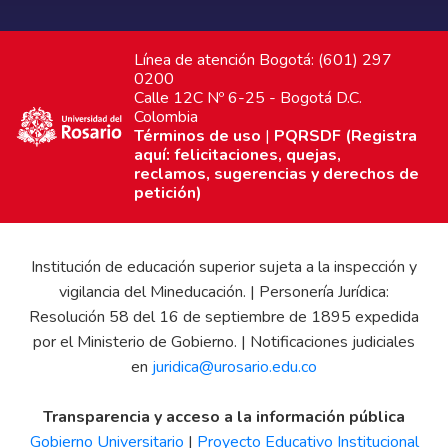
Línea de atención Bogotá: (601) 297
0200
Calle 12C Nº 6-25 - Bogotá D.C.
Colombia
Términos de uso
|
PQRSDF (Registra
aquí: felicitaciones, quejas,
reclamos, sugerencias y derechos de
petición)
Institución de educación superior sujeta a la inspección y
vigilancia del Mineducación. | Personería Jurídica:
Resolución 58 del 16 de septiembre de 1895 expedida
por el Ministerio de Gobierno. | Notificaciones judiciales
en
juridica@urosario.edu.co
Transparencia y acceso a la información pública
Gobierno Universitario
|
Proyecto Educativo Institucional