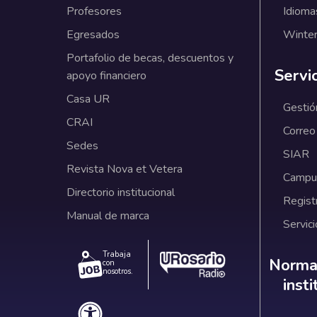
Profesores
Idioma
Egresados
Winter
Portafolio de becas, descuentos y
Servi
apoyo financiero
Casa UR
Gestió
CRAI
Correo
Sedes
SIAR
Revista Nova et Vetera
Campus
Directorio institucional
Regist
Manual de marca
Servici
Trabaja
Norm
Normat
con
nosotros.
inst