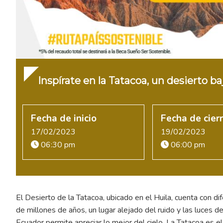
Inspírate en la Tatacoa, un desierto baj
Fecha de inicio
Fecha de cier
17/02/2023
19/02/2023
06:30 pm
06:00 pm
El Desierto de la Tatacoa, ubicado en el Huila, cuenta con di
de millones de años, un lugar alejado del ruido y las luces de 
Ecuador permite apreciar lo mejor del cielo. La Tatacoa es el