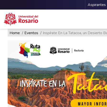
Menu 
Aspirantes
Ruta de navegación
Pasar al contenido principal
Home
Eventos
Inspírate En La Tatacoa, un Desierto Ba