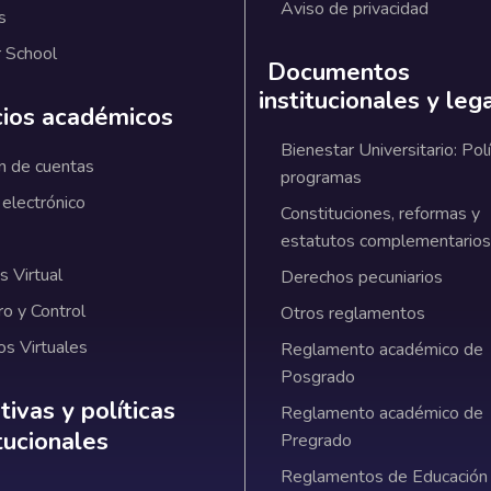
Aviso de privacidad
s
 School
Documentos
institucionales y leg
cios académicos
Bienestar Universitario: Polí
n de cuentas
programas
 electrónico
Constituciones, reformas y
estatutos complementarios
 Virtual
Derechos pecuniarios
ro y Control
Otros reglamentos
os Virtuales
Reglamento académico de
Posgrado
ativas y políticas institucionales
ivas y políticas
Reglamento académico de
itucionales
Pregrado
Reglamentos de Educación