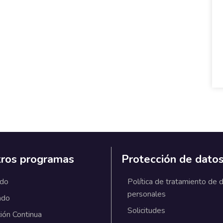
ros programas
Protección de dato
ado
Política de tratamiento de 
personales
ado
Solicitudes
ión Continua