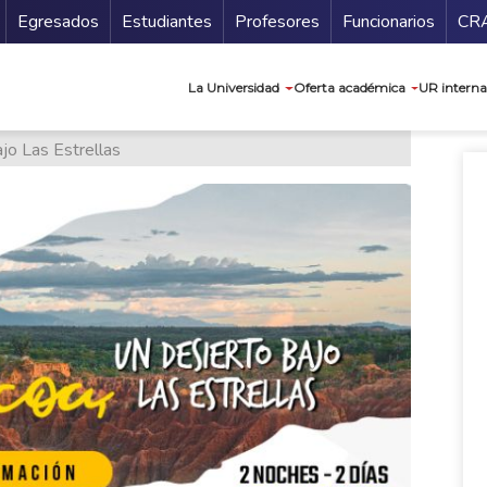
Secundario
Gu
Egresados
Estudiantes
Profesores
Funcionarios
CR
Navegación prin
La Universidad
Oferta académica
UR interna
jo Las Estrellas