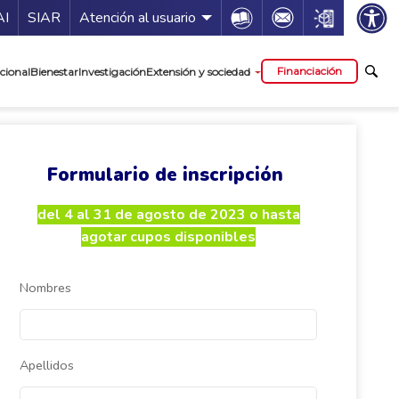
ía de servicios
Icon
Icon
Icon
AI
SIAR
Atención al usuario
cipal
Financiación
cional
Bienestar
Investigación
Extensión y sociedad
Formulario de inscripción
del 4 al 31 de agosto de 2023 o hasta
agotar cupos disponibles
Nombres
Apellidos