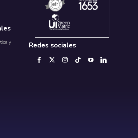
ales
tica y
Redes sociales