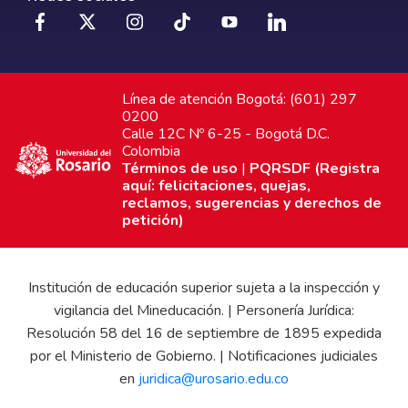
Línea de atención Bogotá: (601) 297
0200
Calle 12C Nº 6-25 - Bogotá D.C.
Colombia
Términos de uso
|
PQRSDF (Registra
aquí: felicitaciones, quejas,
reclamos, sugerencias y derechos de
petición)
Institución de educación superior sujeta a la inspección y
vigilancia del Mineducación. | Personería Jurídica:
Resolución 58 del 16 de septiembre de 1895 expedida
por el Ministerio de Gobierno. | Notificaciones judiciales
en
juridica@urosario.edu.co