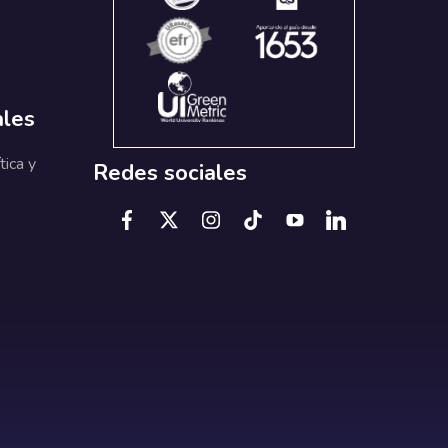
ales
tica y
Redes sociales