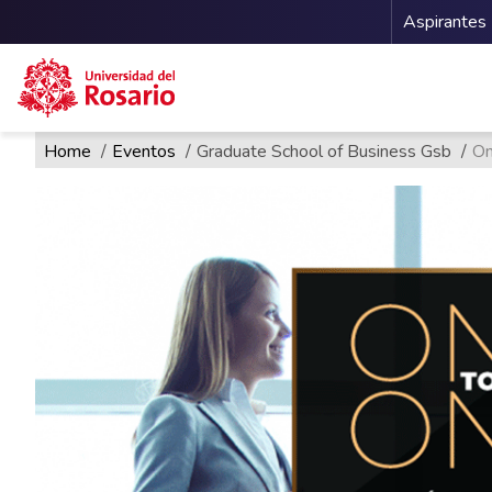
Menu 
Aspirantes
Ruta de navegación
Pasar al contenido principal
Home
Eventos
Graduate School of Business Gsb
On