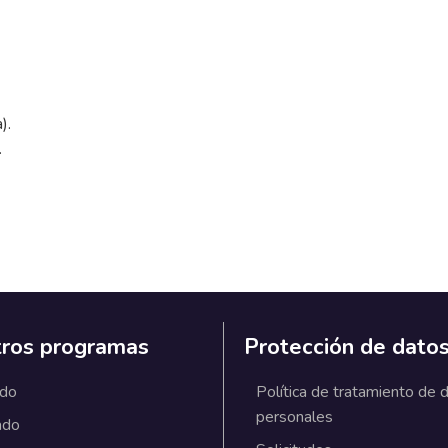
).
.
ros programas
Protección de dato
ado
Política de tratamiento de 
personales
ado