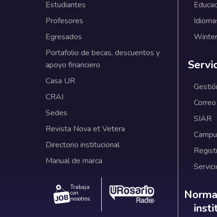
Estudiantes
Educac
Profesores
Idioma
Egresados
Winter
Portafolio de becas, descuentos y
Servi
apoyo financiero
Casa UR
Gestió
CRAI
Correo
Sedes
SIAR
Revista Nova et Vetera
Campus
Directorio institucional
Regist
Manual de marca
Servici
Trabaja
Norm
Normat
con
nosotros.
inst