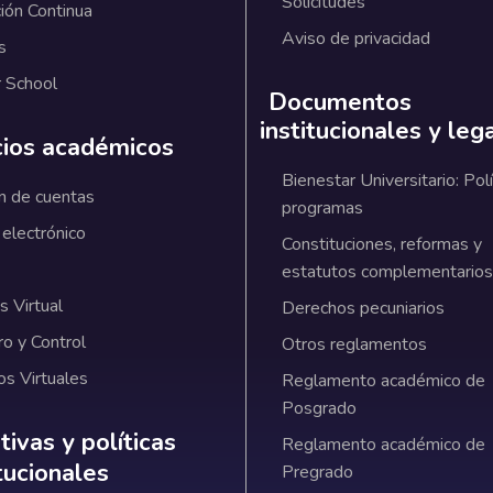
Solicitudes
ión Continua
Aviso de privacidad
s
 School
Documentos
institucionales y leg
cios académicos
Bienestar Universitario: Polí
n de cuentas
programas
 electrónico
Constituciones, reformas y
estatutos complementarios
 Virtual
Derechos pecuniarios
ro y Control
Otros reglamentos
os Virtuales
Reglamento académico de
Posgrado
ativas y políticas institucionales
ivas y políticas
Reglamento académico de
itucionales
Pregrado