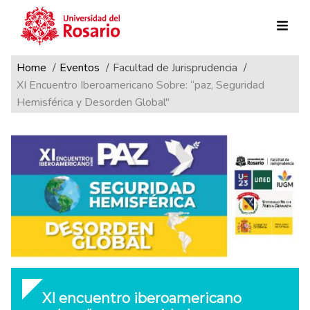
Ruta de navegación
Pasar al contenido principal
Home
Eventos
Facultad de Jurisprudencia
XI Encuentro Iberoamericano Sobre: “paz, Seguridad
Hemisférica y Desorden Global"
XI encuentro iberoamericano