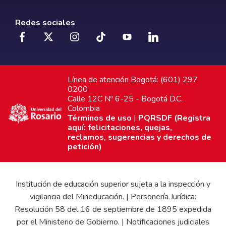
Redes sociales
Línea de atención Bogotá: (601) 297
0200
Calle 12C Nº 6-25 - Bogotá D.C.
Colombia
Términos de uso
|
PQRSDF (Registra
aquí: felicitaciones, quejas,
reclamos, sugerencias y derechos de
petición)
Institución de educación superior sujeta a la inspección y
vigilancia del Mineducación. | Personería Jurídica:
Resolución 58 del 16 de septiembre de 1895 expedida
por el Ministerio de Gobierno. | Notificaciones judiciales