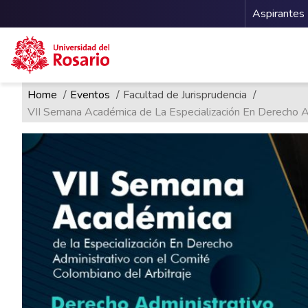
Menu 
Aspirantes
Ruta de navegación
Pasar al contenido principal
Home
Eventos
Facultad de Jurisprudencia
VII Semana Académica de La Especialización En Derecho Ad