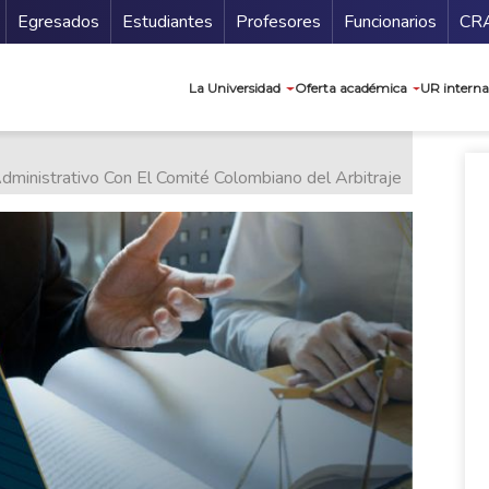
Secundario
Gu
Egresados
Estudiantes
Profesores
Funcionarios
CR
Navegación prin
La Universidad
Oferta académica
UR interna
ministrativo Con El Comité Colombiano del Arbitraje