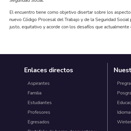
Seguridad Social.
El encuentro tiene como objetivo disertar sobre los aspecto
nuevo Código Procesal del Trabajo y de la Seguridad Social
justo, equitativo y acorde con los desafíos que actualmente e
Enlaces directos
Nuest
Aspirantes
Pregr
Familia
Posgr
Estudiantes
Educac
Profesores
Idioma
Egresados
Winter