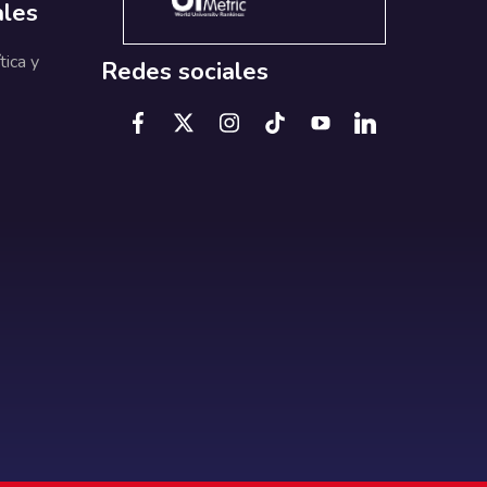
ales
tica y
Redes sociales