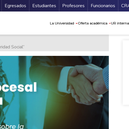
Secundario
Gu
Egresados
Estudiantes
Profesores
Funcionarios
CR
Navegación prin
La Universidad
Oferta académica
UR interna
idad Social”