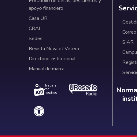
Portafolio de becas, descuentos y
Servi
apoyo financiero
Casa UR
Gestió
CRAI
Correo
Sedes
SIAR
Revista Nova et Vetera
Campus
Directorio institucional
Regist
Manual de marca
Servici
Trabaja
Norm
Normat
con
nosotros.
inst