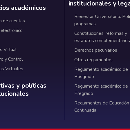
institucionales y leg
cios académicos
Bienestar Universitario: Polí
n de cuentas
programas
 electrónico
Constituciones, reformas y
estatutos complementarios
 Virtual
Derechos pecuniarios
ro y Control
Otros reglamentos
os Virtuales
Reglamento académico de
Posgrado
ativas y políticas institucionales
ivas y políticas
Reglamento académico de
itucionales
Pregrado
Reglamentos de Educación
Continuada