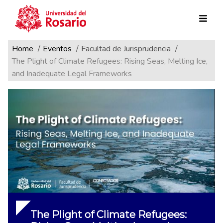
Ruta de navegación
Pasar al contenido principal
Home
Eventos
Facultad de Jurisprudencia
The Plight of Climate Refugees: Rising Seas, Melting Ice,
and Inadequate Legal Frameworks
The Plight of Climate Refugees: