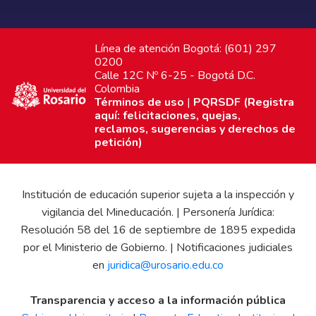
Línea de atención Bogotá: (601) 297
0200
Calle 12C Nº 6-25 - Bogotá D.C.
Colombia
Términos de uso
|
PQRSDF (Registra
aquí: felicitaciones, quejas,
reclamos, sugerencias y derechos de
petición)
Institución de educación superior sujeta a la inspección y
vigilancia del Mineducación. | Personería Jurídica:
Resolución 58 del 16 de septiembre de 1895 expedida
por el Ministerio de Gobierno. | Notificaciones judiciales
en
juridica@urosario.edu.co
Transparencia y acceso a la información pública