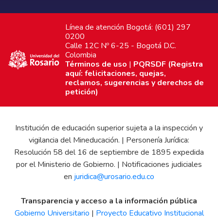
Línea de atención Bogotá: (601) 297
0200
Calle 12C Nº 6-25 - Bogotá D.C.
Colombia
Términos de uso
|
PQRSDF (Registra
aquí: felicitaciones, quejas,
reclamos, sugerencias y derechos de
petición)
Institución de educación superior sujeta a la inspección y
vigilancia del Mineducación. | Personería Jurídica:
Resolución 58 del 16 de septiembre de 1895 expedida
por el Ministerio de Gobierno. | Notificaciones judiciales
en
juridica@urosario.edu.co
Transparencia y acceso a la información pública
Gobierno Universitario
|
Proyecto Educativo Institucional