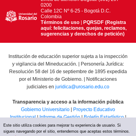
0200
Calle 12C Nº 6-25 - Bogotá D.C.
Colombia
Términos de uso
|
PQRSDF (Registra
aquí: felicitaciones, quejas, reclamos,
sugerencias y derechos de petición)
Institución de educación superior sujeta a la inspección
y vigilancia del Mineducación. | Personería Jurídica:
Resolución 58 del 16 de septiembre de 1895 expedida
por el Ministerio de Gobierno. | Notificaciones
judiciales en
juridica@urosario.edu.co
Transparencia y acceso a la información pública
Gobierno Universitario
|
Proyecto Educativo
Institucional
|
Informe de Gestión
|
Boletín Estadístico
|
Régimen Tributario
|
Estados Financieros
|
Código de
Este sitio utiliza cookies para mejorar tu experiencia de usuario. Si
sigues navegando por el sitio, entendemos que aceptas estos términos.
Ética
|
Canal de Integridad UR