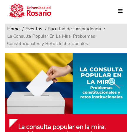
Ruta de navegación
Pasar al contenido principal
Home
Eventos
Facultad de Jurisprudencia
La Consulta Popular En La Mira: Problemas
Constitucionales y Retos Institucionales
La consulta popular en la mira: