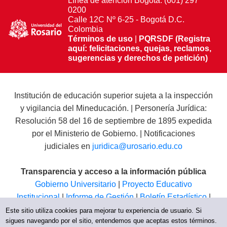
Línea de atención Bogotá: (601) 297
0200
Calle 12C Nº 6-25 - Bogotá D.C.
Colombia
Términos de uso
|
PQRSDF (Registra
aquí: felicitaciones, quejas, reclamos,
sugerencias y derechos de petición)
Institución de educación superior sujeta a la inspección
y vigilancia del Mineducación. | Personería Jurídica:
Resolución 58 del 16 de septiembre de 1895 expedida
por el Ministerio de Gobierno. | Notificaciones
judiciales en
juridica@urosario.edu.co
Transparencia y acceso a la información pública
Gobierno Universitario
|
Proyecto Educativo
Institucional
|
Informe de Gestión
|
Boletín Estadístico
|
Régimen Tributario
|
Estados Financieros
|
Código de
Este sitio utiliza cookies para mejorar tu experiencia de usuario. Si
sigues navegando por el sitio, entendemos que aceptas estos términos.
Ética
|
Canal de Integridad UR