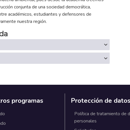
rucción conjunta de una sociedad democrática,
ntre académicos, estudiantes y defensores de
vamente nuestra región.
da
ros programas
Protección de dato
ado
Política de tratamiento de 
personales
ado