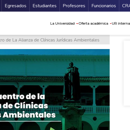
Secundario
Gu
Egresados
Estudiantes
Profesores
Funcionarios
CR
Navegación prin
La Universidad
Oferta académica
UR interna
tro de La Alianza de Clínicas Jurídicas Ambientales