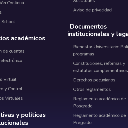
Solicitudes
ión Continua
Aviso de privacidad
s
 School
Documentos
institucionales y leg
cios académicos
Bienestar Universitario: Polí
n de cuentas
programas
 electrónico
Constituciones, reformas y
estatutos complementarios
 Virtual
Derechos pecuniarios
ro y Control
Otros reglamentos
os Virtuales
Reglamento académico de
Posgrado
ativas y políticas institucionales
ivas y políticas
Reglamento académico de
itucionales
Pregrado