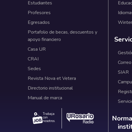
Estudiantes
Educac
Profesores
Idioma
Egresados
Winter
Portafolio de becas, descuentos y
Servi
apoyo financiero
Casa UR
Gestió
CRAI
Correo
Sedes
SIAR
Revista Nova et Vetera
Campus
Directorio institucional
Regist
Manual de marca
Servici
Trabaja
Norm
Normat
con
nosotros.
inst