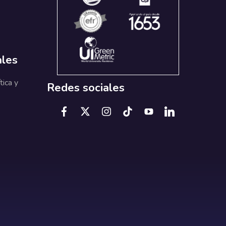
ales
tica y
Redes sociales