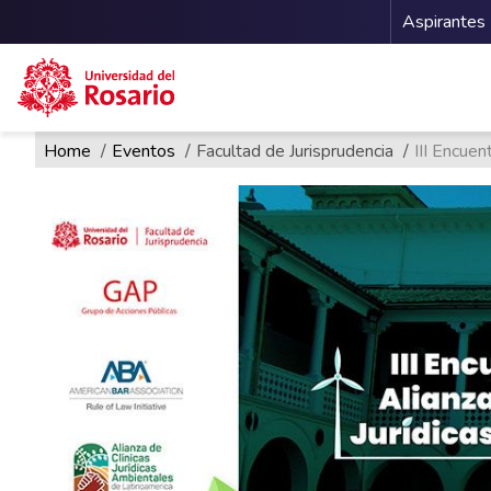
Menu 
Aspirantes
Ruta de navegación
Pasar al contenido principal
Home
Eventos
Facultad de Jurisprudencia
III Encuen