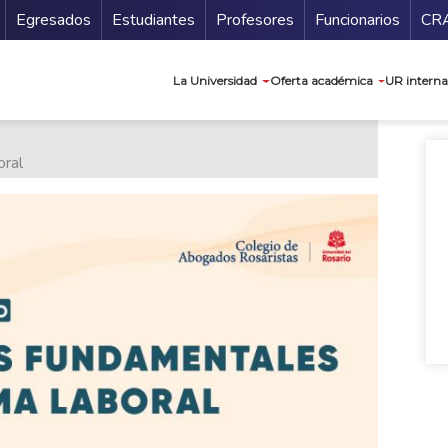
Secundario
Gu
Egresados
Estudiantes
Profesores
Funcionarios
CR
Navegación prin
La Universidad
Oferta académica
UR interna
ral