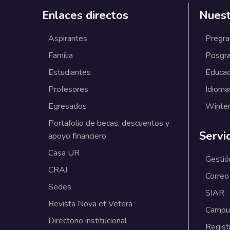
Enlaces directos
Nuest
Aspirantes
Pregr
Familia
Posgr
Estudiantes
Educac
Profesores
Idioma
Egresados
Winter
Portafolio de becas, descuentos y
Servi
apoyo financiero
Casa UR
Gestió
CRAI
Correo
Sedes
SIAR
Revista Nova et Vetera
Campus
Directorio institucional
Regist