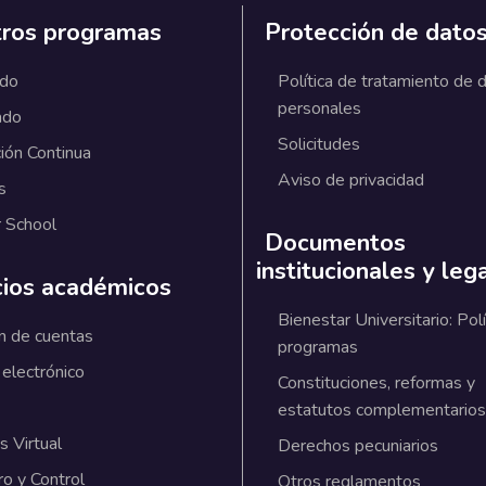
ros programas
Protección de dato
ado
Política de tratamiento de 
personales
ado
Solicitudes
ión Continua
Aviso de privacidad
s
 School
Documentos
institucionales y leg
cios académicos
Bienestar Universitario: Polí
n de cuentas
programas
 electrónico
Constituciones, reformas y
estatutos complementarios
 Virtual
Derechos pecuniarios
ro y Control
Otros reglamentos