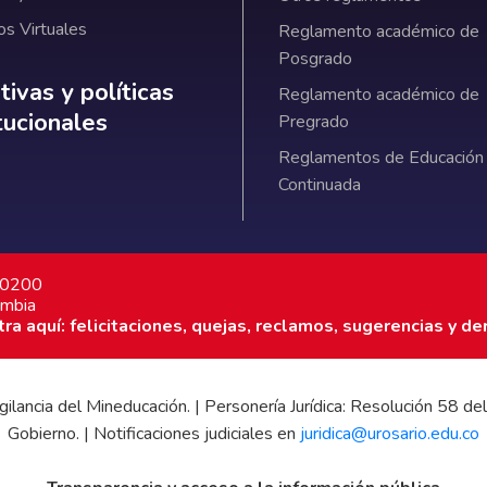
os Virtuales
Reglamento académico de
Posgrado
ativas y políticas institucionales
ivas y políticas
Reglamento académico de
itucionales
Pregrado
Reglamentos de Educación
Continuada
7 0200
ombia
a aquí: felicitaciones, quejas, reclamos, sugerencias y de
 vigilancia del Mineducación. | Personería Jurídica: Resolución 58
Gobierno. | Notificaciones judiciales en
juridica@urosario.edu.co