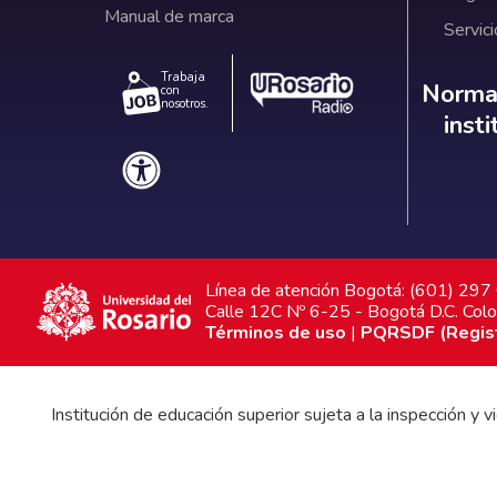
Manual de marca
Servici
Trabaja
Norm
Normat
con
nosotros.
inst
Línea de atención Bogotá: (601) 29
Calle 12C Nº 6-25 - Bogotá D.C. Col
Términos de uso
|
PQRSDF (Registr
Institución de educación superior sujeta a la inspección y