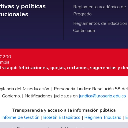
ativas y políticas institucionales
ivas y políticas
Reglamento académico de
itucionales
Pregrado
Reglamentos de Educación
Continuada
7 0200
ombia
a aquí: felicitaciones, quejas, reclamos, sugerencias y de
 vigilancia del Mineducación. | Personería Jurídica: Resolución 58
Gobierno. | Notificaciones judiciales en
juridica@urosario.edu.co
Transparencia y acceso a la información pública
|
Informe de Gestión
|
Boletín Estadístico
|
Régimen Tributario
|
E
UR