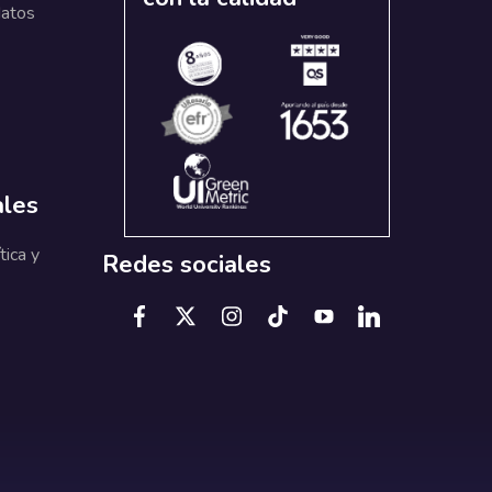
datos
ales
tica y
Redes sociales