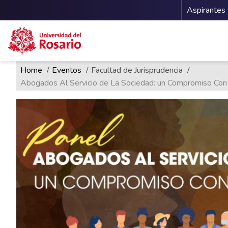
Menu 
Aspirantes
Ruta de navegación
Pasar al contenido principal
Home
Eventos
Facultad de Jurisprudencia
Abogados Al Servicio de La Sociedad: un Compromiso Con 