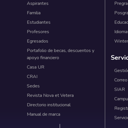
Aspirantes
Pregr
Familia
Posgr
Estudiantes
Educac
Profesores
Idioma
Egresados
Winter
Portafolio de becas, descuentos y
Servi
apoyo financiero
Casa UR
Gestió
CRAI
Correo
Sedes
SIAR
Revista Nova et Vetera
Campus
Directorio institucional
Regist
Manual de marca
Servici