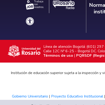
Trabaja
Norm
Normat
con
nosotros.
inst
Línea de atención Bogotá: (601) 29
Calle 12C Nº 6-25 - Bogotá D.C. Col
Términos de uso
|
PQRSDF (Registr
Institución de educación superior sujeta a la inspección y
Gobierno Universitario
|
Proyecto Educativo Institucional