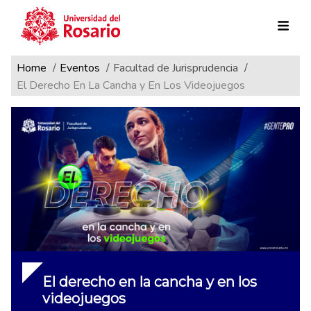
Ruta de navegación
Pasar al contenido principal
Home
Eventos
Facultad de Jurisprudencia
El Derecho En La Cancha y En Los Videojuegos
El derecho en la cancha y en los
videojuegos