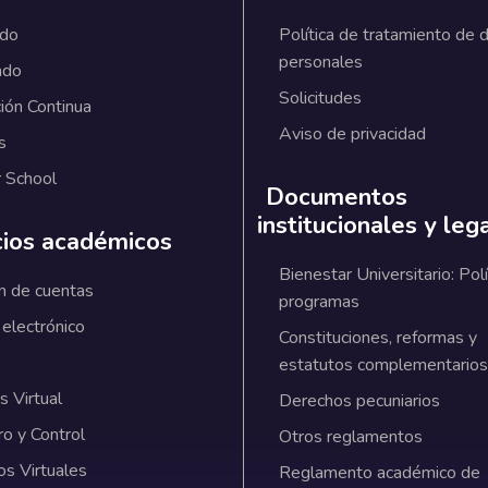
ado
Política de tratamiento de 
personales
ado
Solicitudes
ión Continua
Aviso de privacidad
s
 School
Documentos
institucionales y leg
cios académicos
Bienestar Universitario: Polí
n de cuentas
programas
 electrónico
Constituciones, reformas y
estatutos complementarios
 Virtual
Derechos pecuniarios
ro y Control
Otros reglamentos
os Virtuales
Reglamento académico de