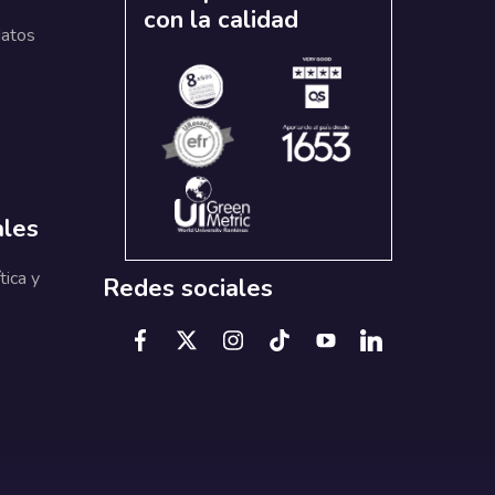
con la calidad
datos
ales
tica y
Redes sociales