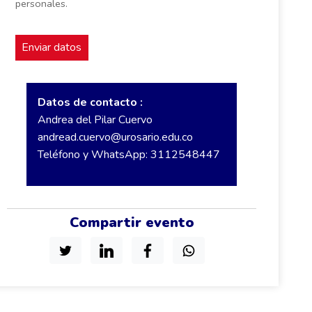
personales.
Datos de contacto :
Andrea del Pilar Cuervo
andread.cuervo@urosario.edu.co
Teléfono y WhatsApp: 3112548447
Compartir evento