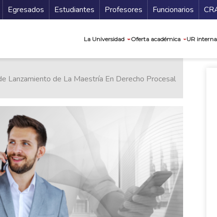
Secundario
Gu
Egresados
Estudiantes
Profesores
Funcionarios
CR
Navegación prin
La Universidad
Oferta académica
UR interna
 de Lanzamiento de La Maestría En Derecho Procesal