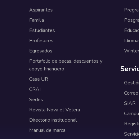
Aspirantes
Pregr
Familia
Posgr
Estudiantes
Educac
Profesores
Idioma
Egresados
Winter
Portafolio de becas, descuentos y
Servi
apoyo financiero
Casa UR
Gestió
CRAI
Correo
Sedes
SIAR
Revista Nova et Vetera
Campus
Directorio institucional
Regist
Manual de marca
Servici