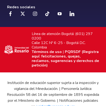
Redes sociales
Línea de atención Bogotá: (601) 297
0200
Calle 12C Nº 6-25 - Bogotá D.C.
Colombia
Términos de uso
|
PQRSDF (Registra
aquí: felicitaciones, quejas,
reclamos, sugerencias y derechos de
petición)
Institución de educación superior sujeta a la inspección y
vigilancia del Mineducación. | Personería Jurídica:
Resolución 58 del 16 de septiembre de 1895 expedida
por el Ministerio de Gobierno. | Notificaciones judiciales