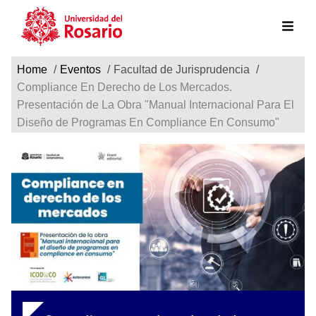
Ruta de navegación
Pasar al contenido principal
Home
Eventos
Facultad de Jurisprudencia
Compliance En Derecho de Los Mercados.
Presentación de La Obra "Manual Internacional Para El
Diseño de Programas En Compliance En Consumo"