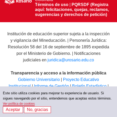
Términos de uso
|
PQRSDF (Registra
aquí: felicitaciones, quejas, reclamos,
sugerencias y derechos de petición)
Institución de educación superior sujeta a la inspección
y vigilancia del Mineducación. | Personería Jurídica:
Resolución 58 del 16 de septiembre de 1895 expedida
por el Ministerio de Gobierno. | Notificaciones
judiciales en
juridica@urosario.edu.co
Transparencia y acceso a la información pública
Gobierno Universitario
|
Proyecto Educativo
Institucional
|
Informe de Gestión
|
Boletín Estadístico
|
Régimen Tributario
|
Estados Financieros
|
Código de
Este sitio utiliza cookies para mejorar tu experiencia de usuario. Si
sigues navegando por el sitio, entendemos que aceptas estos términos.
Ética
|
Canal de Integridad UR
Ver política de cookies
Aceptar
No, gracias