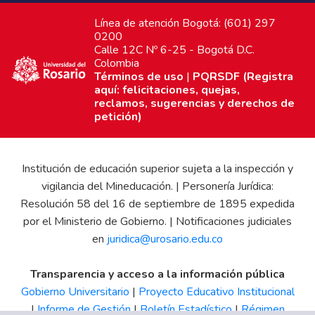
Línea de atención Bogotá: (601) 297
0200
Calle 12C Nº 6-25 - Bogotá D.C.
Colombia
Términos de uso
|
PQRSDF (Registra
aquí: felicitaciones, quejas,
reclamos, sugerencias y derechos de
petición)
Institución de educación superior sujeta a la inspección y
vigilancia del Mineducación. | Personería Jurídica:
Resolución 58 del 16 de septiembre de 1895 expedida
por el Ministerio de Gobierno. | Notificaciones judiciales
en
juridica@urosario.edu.co
Transparencia y acceso a la información pública
Gobierno Universitario
|
Proyecto Educativo Institucional
|
Informe de Gestión
|
Boletín Estadístico
|
Régimen