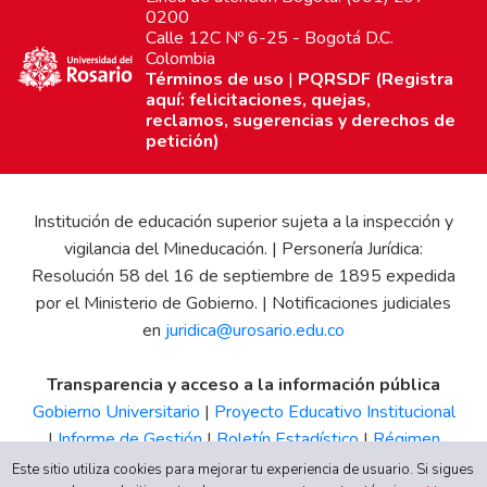
0200
Calle 12C Nº 6-25 - Bogotá D.C.
Colombia
Términos de uso
|
PQRSDF (Registra
aquí: felicitaciones, quejas,
reclamos, sugerencias y derechos de
petición)
Institución de educación superior sujeta a la inspección y
vigilancia del Mineducación. | Personería Jurídica:
Resolución 58 del 16 de septiembre de 1895 expedida
por el Ministerio de Gobierno. | Notificaciones judiciales
en
juridica@urosario.edu.co
Transparencia y acceso a la información pública
Gobierno Universitario
|
Proyecto Educativo Institucional
|
Informe de Gestión
|
Boletín Estadístico
|
Régimen
Tributario
|
Estados Financieros
|
Código de Ética
|
Canal
Este sitio utiliza cookies para mejorar tu experiencia de usuario. Si sigues