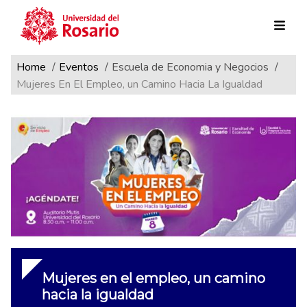
Ruta de navegación
Pasar al contenido principal
Home
Eventos
Escuela de Economia y Negocios
Mujeres En El Empleo, un Camino Hacia La Igualdad
Mujeres en el empleo, un camino
hacia la igualdad