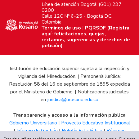
Línea de atención Bogotá: (601) 297
0200
Calle 12C Nº 6-25 - Bogotá D.C.
Colombia
Términos de uso
|
PQRSDF (Registra
aquí: felicitaciones, quejas,
reclamos, sugerencias y derechos de
petición)
Institución de educación superior sujeta a la inspección y
vigilancia del Mineducación. | Personería Jurídica:
Resolución 58 del 16 de septiembre de 1895 expedida
por el Ministerio de Gobierno. | Notificaciones judiciales
en
juridica@urosario.edu.co
Transparencia y acceso a la información pública
Gobierno Universitario
|
Proyecto Educativo Institucional
|
Informe de Gestión
|
Boletín Estadístico
|
Régimen
Tributario
|
Estados Financieros
|
Código de Ética
|
Canal