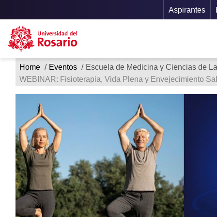
Menu S
Aspirantes
Ruta de navegación
Pasar al contenido principal
Home
Eventos
Escuela de Medicina y Ciencias de L
WEBINAR: Fisioterapia, Vida Plena y Envejecimiento Sa