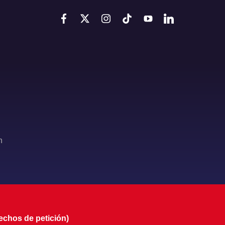
n
echos de petición)