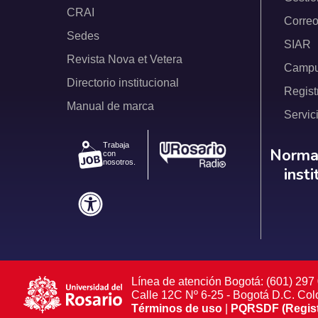
CRAI
Correo
Sedes
SIAR
Revista Nova et Vetera
Campus
Directorio institucional
Regist
Manual de marca
Servic
Trabaja
Norm
Normat
con
nosotros.
inst
Línea de atención Bogotá: (601) 297
Calle 12C Nº 6-25 - Bogotá D.C. Co
Términos de uso
|
PQRSDF (Registra