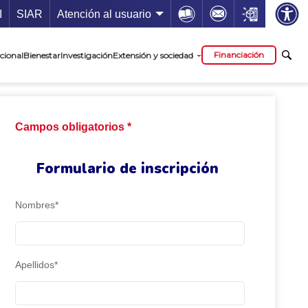
ía de servicios
Icon
Icon
Icon
I
SIAR
Atención al usuario
cipal
Financiación
cional
Bienestar
Investigación
Extensión y sociedad
Campos obligatorios *
Formulario de inscripción
Nombres*
Apellidos*