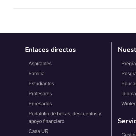
Enlaces directos
Nuest
Aspirantes
Pregr
Familia
Posgr
Estudiantes
Educa
Profesores
Idioma
Egresados
Winter
Portafolio de becas, descuentos y
Servi
apoyo financiero
Casa UR
Gestió