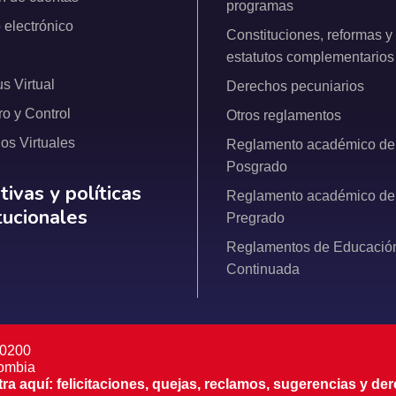
programas
 electrónico
Constituciones, reformas y
estatutos complementarios
 Virtual
Derechos pecuniarios
ro y Control
Otros reglamentos
ios Virtuales
Reglamento académico de
Posgrado
ativas y políticas institucionales
ivas y políticas
Reglamento académico de
itucionales
Pregrado
Reglamentos de Educació
Continuada
 0200
lombia
 aquí: felicitaciones, quejas, reclamos, sugerencias y der