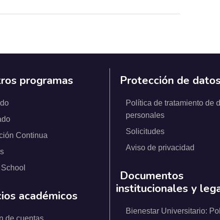
ros programas
Protección de dato
ado
Política de tratamiento de 
personales
ado
Solicitudes
ción Continua
Aviso de privacidad
s
 School
Documentos
institucionales y leg
cios académicos
Bienestar Universitario: Pol
n de cuentas