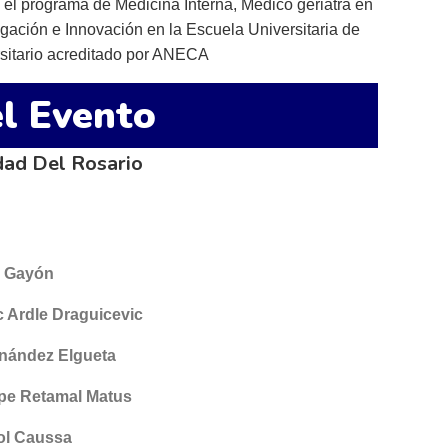
el programa de Medicina Interna, Médico geriatra en
gación e Innovación en la Escuela Universitaria de
ersitario acreditado por ANECA
l Evento
dad Del Rosario
z Gayón
 Ardle Draguicevic
rnández Elgueta
ipe Retamal Matus
rol Caussa