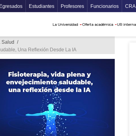
ecundario
Gu
Egresados
Estudiantes
Profesores
Funcionarios
CRA
Navegación prin
La Universidad
Oferta académica
UR interna
a Salud
ludable, Una Reflexión Desde La IA