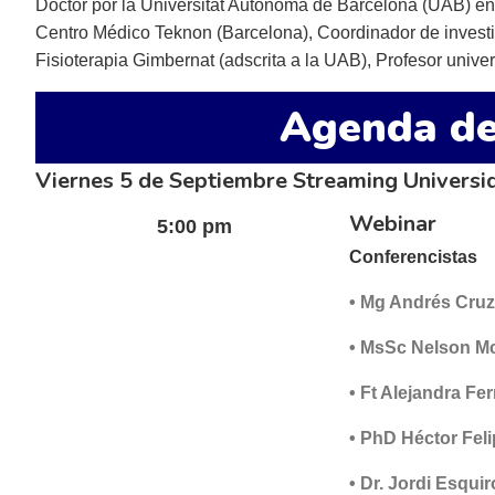
Doctor por la Universitat Autònoma de Barcelona (UAB) en 
Centro Médico Teknon (Barcelona), Coordinador de investi
Fisioterapia Gimbernat (adscrita a la UAB), Profesor univ
Agenda de
Viernes 5 de Septiembre Streaming Universi
Webinar
5:00 pm
Conferencistas
• Mg Andrés Cru
• MsSc Nelson Mc
• Ft Alejandra Fe
• PhD Héctor Fel
• Dr. Jordi Esqui