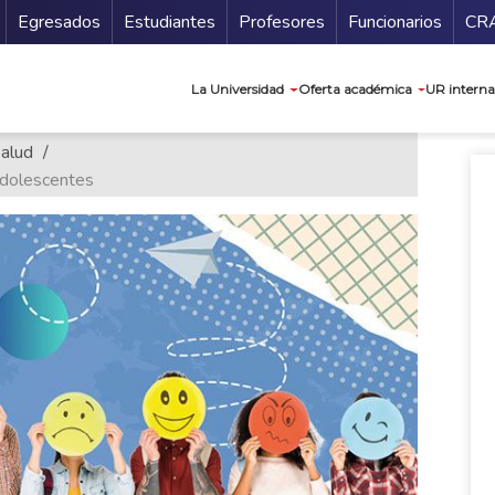
Secundario
Gu
Egresados
Estudiantes
Profesores
Funcionarios
CR
Navegación prin
La Universidad
Oferta académica
UR interna
Salud
Adolescentes