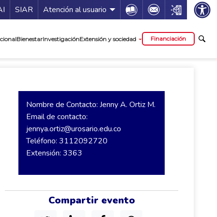
ía de servicios
Icon
Icon
Icon
AI
SIAR
Atención al usuario
cipal
Financiación
cional
Bienestar
Investigación
Extensión y sociedad
Nombre de Contacto: Jenny A. Ortiz M.
Email de contacto:
jennya.ortiz@urosario.edu.co
Teléfono: 3112092720
Extensión: 3363
Compartir evento