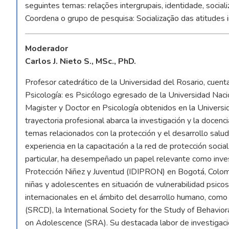
seguintes temas: relações intergrupais, identidade, socializ
Coordena o grupo de pesquisa: Socialização das atitudes 
Moderador
Carlos J. Nieto S., MSc., PhD.
Profesor catedrático de la Universidad del Rosario, cuent
Psicología: es Psicólogo egresado de la Universidad Nac
Magister y Doctor en Psicología obtenidos en la Universid
trayectoria profesional abarca la investigación y la docenc
temas relacionados con la protección y el desarrollo salud
experiencia en la capacitación a la red de protección soci
particular, ha desempeñado un papel relevante como invest
Protección Niñez y Juventud (IDIPRON) en Bogotá, Colomb
niñas y adolescentes en situación de vulnerabilidad psic
internacionales en el ámbito del desarrollo humano, como
(SRCD), la International Society for the Study of Behavi
on Adolescence (SRA). Su destacada labor de investigaci