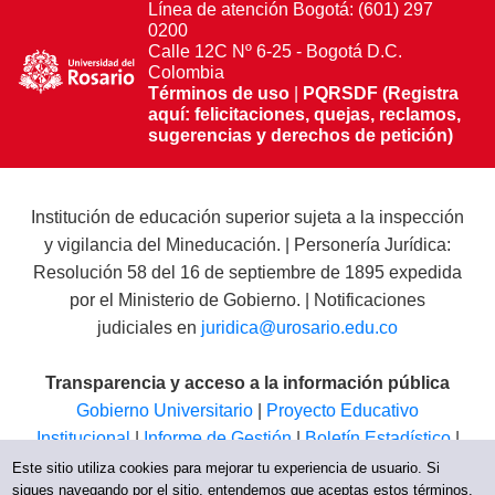
Línea de atención Bogotá: (601) 297
0200
Calle 12C Nº 6-25 - Bogotá D.C.
Colombia
Términos de uso
|
PQRSDF (Registra
aquí: felicitaciones, quejas, reclamos,
sugerencias y derechos de petición)
Institución de educación superior sujeta a la inspección
y vigilancia del Mineducación. | Personería Jurídica:
Resolución 58 del 16 de septiembre de 1895 expedida
por el Ministerio de Gobierno. | Notificaciones
judiciales en
juridica@urosario.edu.co
Transparencia y acceso a la información pública
Gobierno Universitario
|
Proyecto Educativo
Institucional
|
Informe de Gestión
|
Boletín Estadístico
|
Régimen Tributario
|
Estados Financieros
|
Código de
Este sitio utiliza cookies para mejorar tu experiencia de usuario. Si
sigues navegando por el sitio, entendemos que aceptas estos términos.
Ética
|
Canal de Integridad UR