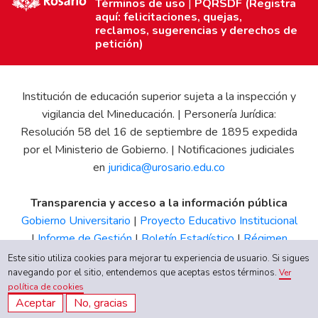
Términos de uso
|
PQRSDF (Registra
aquí: felicitaciones, quejas,
reclamos, sugerencias y derechos de
petición)
Institución de educación superior sujeta a la inspección y
vigilancia del Mineducación. | Personería Jurídica:
Resolución 58 del 16 de septiembre de 1895 expedida
por el Ministerio de Gobierno. | Notificaciones judiciales
en
juridica@urosario.edu.co
Transparencia y acceso a la información pública
Gobierno Universitario
|
Proyecto Educativo Institucional
|
Informe de Gestión
|
Boletín Estadístico
|
Régimen
Tributario
|
Estados Financieros
|
Código de Ética
|
Canal
Este sitio utiliza cookies para mejorar tu experiencia de usuario. Si sigues
de Integridad UR
navegando por el sitio, entendemos que aceptas estos términos.
Ver
política de cookies
Aceptar
No, gracias