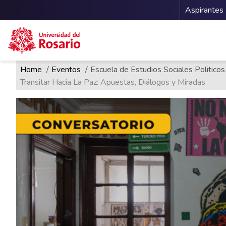
Menu 
Aspirantes
Ruta de navegación
Pasar al contenido principal
Home
Eventos
Escuela de Estudios Sociales Politicos
Transitar Hacia La Paz: Apuestas, Diálogos y Miradas