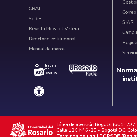
Gestió
CRAI
Correo
Sedes
SIAR
Revista Nova et Vetera
Campus
Directorio institucional
Regist
Manual de marca
Servici
Trabaja
Norm
Normat
con
nosotros.
inst
Línea de atención Bogotá: (601) 29
Calle 12C Nº 6-25 - Bogotá D.C. Col
Términos de uso
|
PQRSDF (Registr