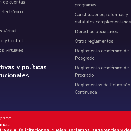
n de cuentas
programas
 electrónico
Constituciones, reformas y
estatutos complementarios
 Virtual
Derechos pecuniarios
ro y Control
Otros reglamentos
os Virtuales
Reglamento académico de
Posgrado
ativas y políticas institucionales
ivas y políticas
Reglamento académico de
itucionales
Pregrado
Reglamentos de Educación
Continuada
7 0200
ombia
a aquí: felicitaciones, quejas, reclamos, sugerencias y de