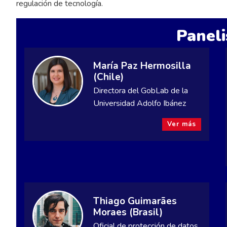
regulación de tecnología.
Paneli
María Paz Hermosilla
(Chile)
Directora del GobLab de la
Universidad Adolfo Ibánez
Ver más
Thiago Guimarães
Moraes (Brasil)
Oficial de protección de datos