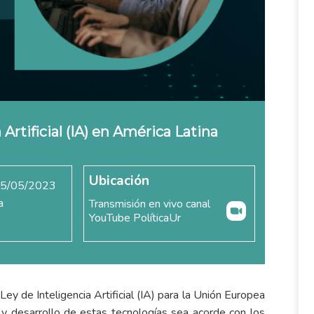
Artificial (IA) en América Latina
Ubicación
 25/05/2023
a
Transmisión en vivo canal
YouTube PolíticaUr
y de Inteligencia Artificial (IA) para la Unión Europea
o y desarrollo de estas tecnologías sea acorde con los