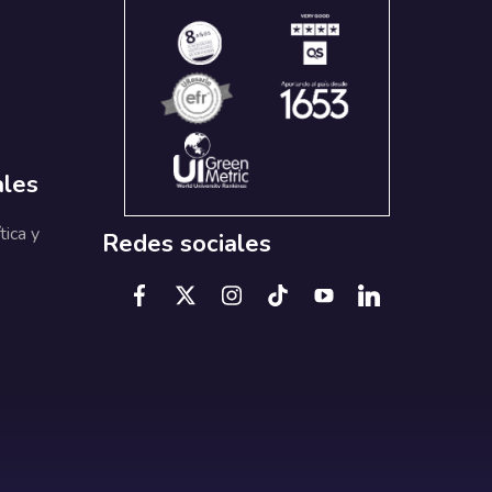
ales
tica y
Redes sociales