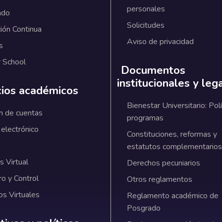
personales
ado
Solicitudes
ión Continua
Aviso de privacidad
s
 School
Documentos
institucionales y leg
cios académicos
Bienestar Universitario: Polí
n de cuentas
programas
 electrónico
Constituciones, reformas y
estatutos complementarios
 Virtual
Derechos pecuniarios
ro y Control
Otros reglamentos
os Virtuales
Reglamento académico de
Posgrado