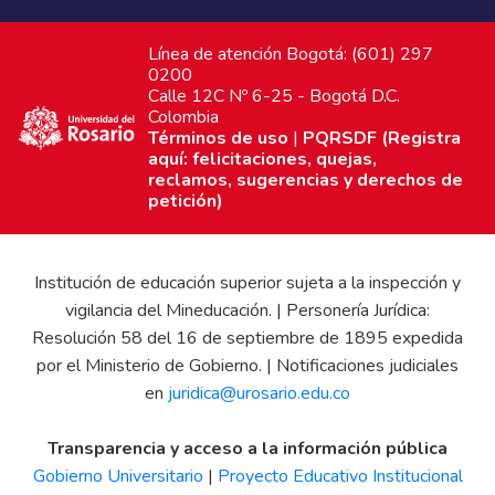
Línea de atención Bogotá: (601) 297
0200
Calle 12C Nº 6-25 - Bogotá D.C.
Colombia
Términos de uso
|
PQRSDF (Registra
aquí: felicitaciones, quejas,
reclamos, sugerencias y derechos de
petición)
Institución de educación superior sujeta a la inspección y
vigilancia del Mineducación. | Personería Jurídica:
Resolución 58 del 16 de septiembre de 1895 expedida
por el Ministerio de Gobierno. | Notificaciones judiciales
en
juridica@urosario.edu.co
Transparencia y acceso a la información pública
Gobierno Universitario
|
Proyecto Educativo Institucional