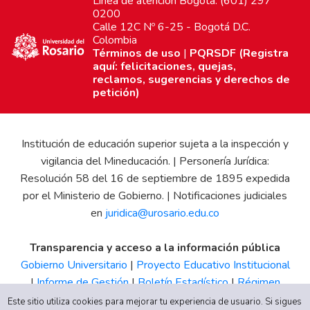
Línea de atención Bogotá: (601) 297
0200
Calle 12C Nº 6-25 - Bogotá D.C.
Colombia
Términos de uso
|
PQRSDF (Registra
aquí: felicitaciones, quejas,
reclamos, sugerencias y derechos de
petición)
Institución de educación superior sujeta a la inspección y
vigilancia del Mineducación. | Personería Jurídica:
Resolución 58 del 16 de septiembre de 1895 expedida
por el Ministerio de Gobierno. | Notificaciones judiciales
en
juridica@urosario.edu.co
Transparencia y acceso a la información pública
Gobierno Universitario
|
Proyecto Educativo Institucional
|
Informe de Gestión
|
Boletín Estadístico
|
Régimen
Tributario
|
Estados Financieros
|
Código de Ética
|
Canal
Este sitio utiliza cookies para mejorar tu experiencia de usuario. Si sigues