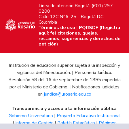
Línea de atención Bogotá: (601) 297
0200
Calle 12C Nº 6-25 - Bogotá D.C.
Colombia
Términos de uso
|
PQRSDF (Registra
aquí: felicitaciones, quejas,
reclamos, sugerencias y derechos de
petición)
Institución de educación superior sujeta a la inspección y
vigilancia del Mineducación. | Personería Jurídica:
Resolución 58 del 16 de septiembre de 1895 expedida
por el Ministerio de Gobierno. | Notificaciones judiciales
en
juridica@urosario.edu.co
Transparencia y acceso a la información pública
Gobierno Universitario
|
Proyecto Educativo Institucional
|
Informe de Gestión
|
Boletín Estadístico
|
Régimen