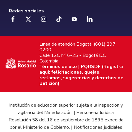
Redes sociales
Línea de atención Bogotá: (601) 297
0200
Calle 12C Nº 6-25 - Bogotá D.C.
Colombia
Términos de uso
|
PQRSDF (Registra
aquí: felicitaciones, quejas,
reclamos, sugerencias y derechos de
petición)
Institución de educación superior sujeta a la inspección y
vigilancia del Mineducación. | Personería Jurídica:
Resolución 58 del 16 de septiembre de 1895 expedida
por el Ministerio de Gobierno. | Notificaciones judiciales