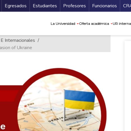
Secundario
Gu
Egresados
Estudiantes
Profesores
Funcionarios
CR
Navegación prin
La Universidad
Oferta académica
UR interna
 E Internacionales
asion of Ukraine