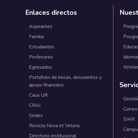
Enlaces directos
Nuest
Aspirantes
Pregr
Familia
Posgr
Estudiantes
Educac
Profesores
Idioma
Egresados
Winter
Portafolio de becas, descuentos y
Servi
apoyo financiero
Casa UR
Gestió
CRAI
Correo
Sedes
SIAR
Revista Nova et Vetera
Campus
Directorio institucional