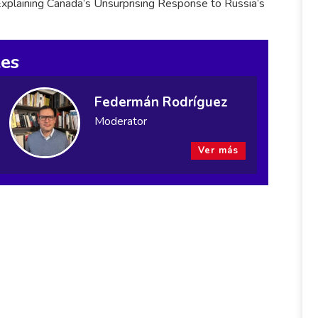
Explaining Canada’s Unsurprising Response to Russia’s
les
Federmán Rodríguez
Moderator
Ver más