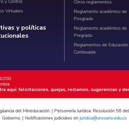
ro y Control
Otros reglamentos
os Virtuales
Reglamento académico de
Posgrado
ativas y políticas institucionales
ivas y políticas
Reglamento académico de
itucionales
Pregrado
Reglamentos de Educación
Continuada
7 0200
ombia
a aquí: felicitaciones, quejas, reclamos, sugerencias y de
 vigilancia del Mineducación. | Personería Jurídica: Resolución 58
Gobierno. | Notificaciones judiciales en
juridica@urosario.edu.co