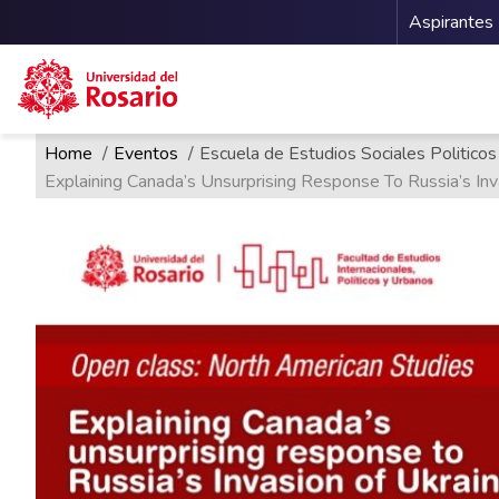
Menu 
Aspirantes
Ruta de navegación
Pasar al contenido principal
Home
Eventos
Escuela de Estudios Sociales Politicos
Explaining Canada’s Unsurprising Response To Russia’s Inv