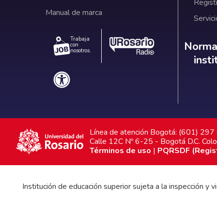
Regist
Manual de marca
Servici
Trabaja
Norm
Normat
con
nosotros.
inst
Línea de atención Bogotá: (601) 29
Calle 12C Nº 6-25 - Bogotá D.C. Col
Términos de uso
|
PQRSDF (Registr
Institución de educación superior sujeta a la inspección y