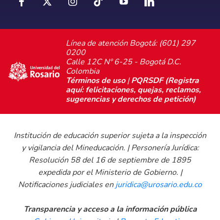
Línea de atención Bogotá: (601) 297
0200
Calle 12C Nº 6-25 - Bogotá D.C.
Colombia
Términos de uso
|
PQRSDF (Registra
aquí: felicitaciones, quejas, reclamos,
sugerencias y derechos de petición)
Institución de educación superior sujeta a la inspección
y vigilancia del Mineducación. | Personería Jurídica:
Resolución 58 del 16 de septiembre de 1895
expedida por el Ministerio de Gobierno. |
Notificaciones judiciales en
juridica@urosario.edu.co
Transparencia y acceso a la información pública