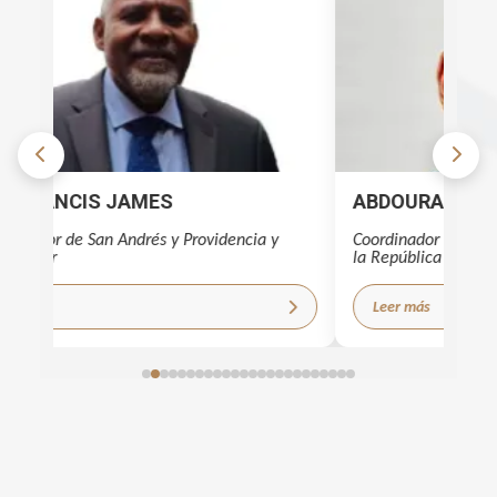
T FRANCIS JAMES
ABDOURAHAMEN
ernador de San Andrés y Providencia y
Coordinador Residen
bajador
la República del Co
er más
Leer más