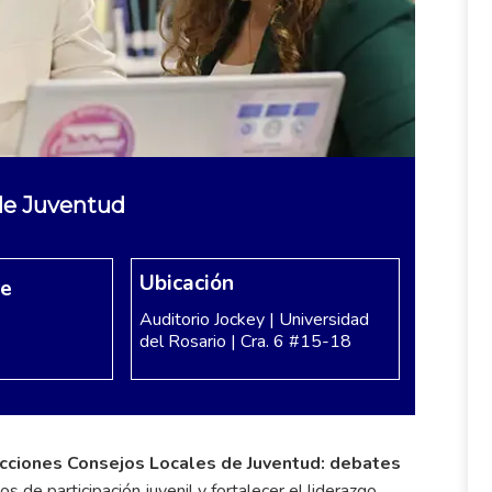
de Juventud
Ubicación
re
Auditorio Jockey | Universidad
del Rosario | Cra. 6 #15-18
cciones Consejos Locales de Juventud: debates
s de participación juvenil y fortalecer el liderazgo