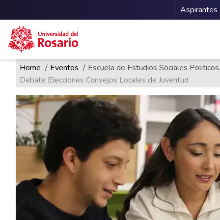
Menu 
Aspirantes
Ruta de navegación
Pasar al contenido principal
Home
Eventos
Escuela de Estudios Sociales Politicos
Debate Elecciones Consejos Locales de Juventud