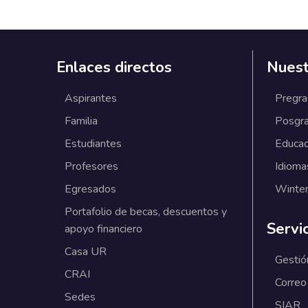
Enlaces directos
Nuest
Aspirantes
Pregr
Familia
Posgr
Estudiantes
Educac
Profesores
Idioma
Egresados
Winter
Portafolio de becas, descuentos y
Servi
apoyo financiero
Casa UR
Gestió
CRAI
Correo
Sedes
SIAR