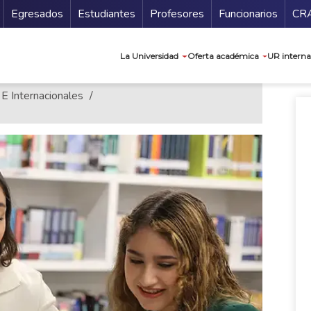
Secundario
Gu
Egresados
Estudiantes
Profesores
Funcionarios
CR
Navegación prin
La Universidad
Oferta académica
UR interna
 E Internacionales