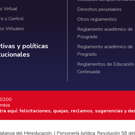
 Virtual
Derechos pecuniarios
ro y Control
Otros reglamentos
os Virtuales
Reglamento académico de
Posgrado
ativas y políticas institucionales
ivas y políticas
Reglamento académico de
itucionales
Pregrado
Reglamentos de Educación
Continuada
7 0200
ombia
a aquí: felicitaciones, quejas, reclamos, sugerencias y de
 vigilancia del Mineducación. | Personería Jurídica: Resolución 58