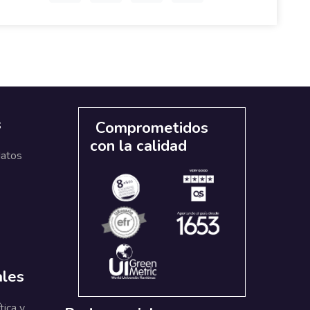
s
Comprometidos
con la calidad
datos
ales
tica y