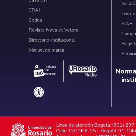
Gestió
CRAI
Correo
Sedes
SIAR
Revista Nova et Vetera
Campus
Directorio institucional
Regist
Manual de marca
Servici
Trabaja
Norm
Normat
con
nosotros.
inst
Línea de atención Bogotá: (601) 29
Calle 12C Nº 6-25 - Bogotá D.C. Col