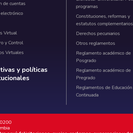
n de cuentas
programas
 electrónico
Constituciones, reformas y
estatutos complementarios
 Virtual
Derechos pecuniarios
ro y Control
Otros reglamentos
os Virtuales
Reglamento académico de
Posgrado
ativas y políticas institucionales
ivas y políticas
Reglamento académico de
itucionales
Pregrado
Reglamentos de Educación
Continuada
7 0200
ombia