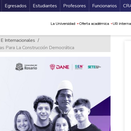
Secundario
Gu
Egresados
Estudiantes
Profesores
Funcionarios
CR
Navegación prin
La Universidad
Oferta académica
UR interna
 E Internacionales
cas Para La Construcción Democrática