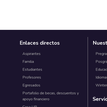
Enlaces directos
Nuest
Aspirantes
Pregr
Familia
Posgr
Estudiantes
Educac
Profesores
Idioma
Egresados
Winter
Portafolio de becas, descuentos y
Servi
apoyo financiero
Casa UR